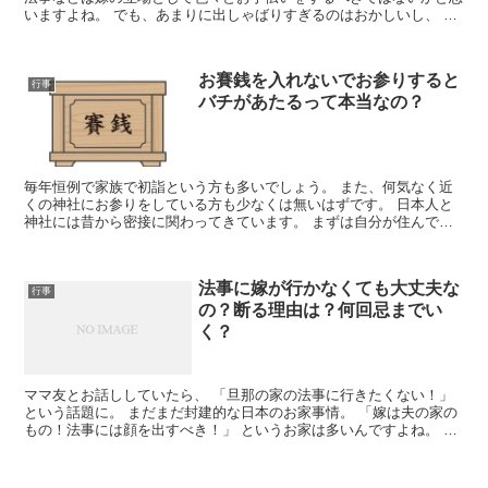
いますよね。 でも、あまりに出しゃばりすぎるのはおかしいし、 か
といって控えめにしているのも、仕事...
お賽銭を入れないでお参りすると
行事
バチがあたるって本当なの？
毎年恒例で家族で初詣という方も多いでしょう。 また、何気なく近
くの神社にお参りをしている方も少なくは無いはずです。 日本人と
神社には昔から密接に関わってきています。 まずは自分が住んでい
る所の氏神様のいる神社を大事にす...
法事に嫁が行かなくても大丈夫な
行事
の？断る理由は？何回忌までい
く？
ママ友とお話ししていたら、 「旦那の家の法事に行きたくない！」
という話題に。 まだまだ封建的な日本のお家事情。 「嫁は夫の家の
もの！法事には顔を出すべき！」 というお家は多いんですよね。 も
ちろん、多くのママさんた...