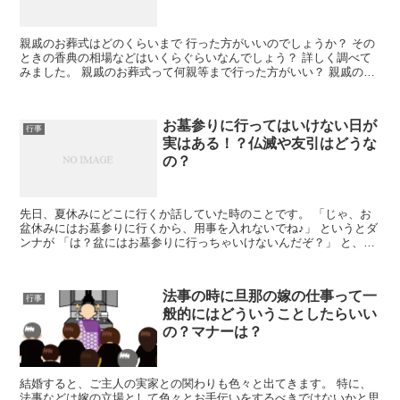
親戚のお葬式はどのくらいまで 行った方がいいのでしょうか？ その
ときの香典の相場などはいくらぐらいなんでしょう？ 詳しく調べて
みました。 親戚のお葬式って何親等まで行った方がいい？ 親戚のお
葬式には何親等まで行った...
お墓参りに行ってはいけない日が
行事
実はある！？仏滅や友引はどうな
の？
先日、夏休みにどこに行くか話していた時のことです。 「じゃ、お
盆休みにはお墓参りに行くから、用事を入れないでね♪」 というとダ
ンナが 「は？盆にはお墓参りに行っちゃいけないんだぞ？」 と、言
うんです。 え？ お盆に行...
法事の時に旦那の嫁の仕事って一
行事
般的にはどういうことしたらいい
の？マナーは？
結婚すると、ご主人の実家との関わりも色々と出てきます。 特に、
法事などは嫁の立場として色々とお手伝いをするべきではないかと思