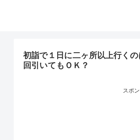
初詣で１日に二ヶ所以上行くの
回引いてもＯＫ？
スポン