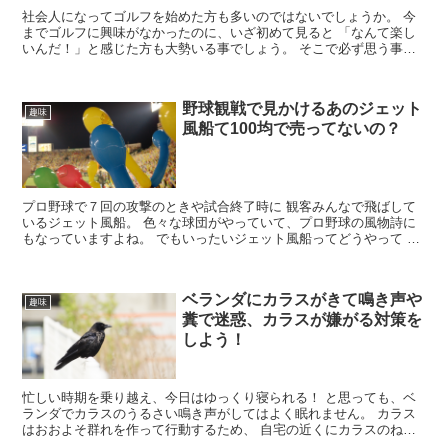
社会人になってゴルフを始めた方も多いのではないでしょうか。 今
までゴルフに興味がなかったのに、いざ初めて見ると 「なんて楽し
いんだ！」と感じた方も大勢いる事でしょう。 そこで必ず思う事
が、コースに出たいと言う気持ちです。 ...
野球観戦で見かけるあのジェット
趣味
風船て100均で売ってないの？
プロ野球で７回の攻撃のときや試合終了時に 観客みんなで飛ばして
いるジェット風船。 色々な球団がやっていて、プロ野球の風物詩に
もなっていますよね。 でもいったいジェット風船ってどうやって 準
備しているのでしょうか？ ...
ベランダにカラスがきて鳴き声や
趣味
糞で迷惑、カラスが嫌がる対策を
しよう！
忙しい時期を乗り越え、今日はゆっくり寝られる！ と思っても、ベ
ランダでカラスのうるさい鳴き声がしてはよく眠れません。 カラス
はおおよそ群れを作って行動するため、 自宅の近くにカラスのねぐ
らがあったり巣を 作られたりしてしまう...