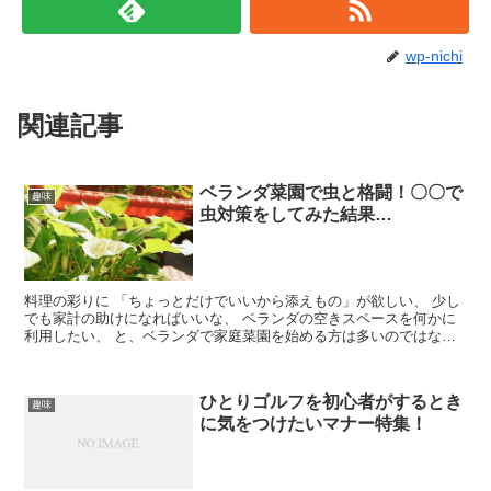
wp-nichi
関連記事
ベランダ菜園で虫と格闘！〇〇で
趣味
虫対策をしてみた結果…
料理の彩りに 「ちょっとだけでいいから添えもの」が欲しい、 少し
でも家計の助けになればいいな、 ベランダの空きスペースを何かに
利用したい、 と、ベランダで家庭菜園を始める方は多いのではない
でしょうか？ 手軽に始められる...
ひとりゴルフを初心者がするとき
趣味
に気をつけたいマナー特集！