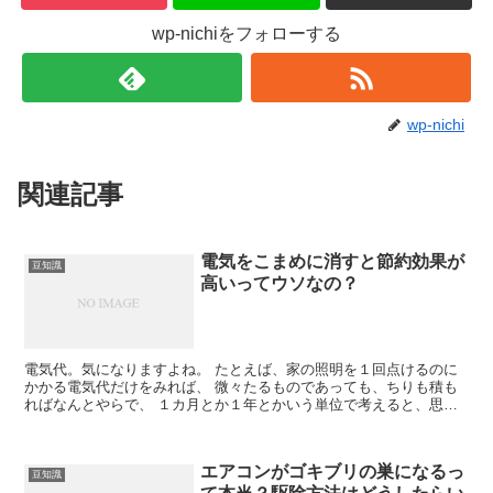
wp-nichiをフォローする
wp-nichi
関連記事
電気をこまめに消すと節約効果が
豆知識
高いってウソなの？
電気代。気になりますよね。 たとえば、家の照明を１回点けるのに
かかる電気代だけをみれば、 微々たるものであっても、ちりも積も
ればなんとやらで、 １カ月とか１年とかいう単位で考えると、思っ
たより高い電気代に驚く、 といった経験をさ...
エアコンがゴキブリの巣になるっ
豆知識