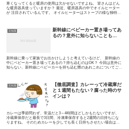
寒くなってくると暖房の使用は欠かせないですよね。 皆さんはどん
な暖房器具使っていますか？ 最近、暖房器具の中でオイルヒーター
が 注目されているんです。 オイルヒーターはストーブの様な独特な
においもなく、 エアコンの...
新幹線にベビーカー置き場ってあ
豆知識
るの？意外に知らないことも…
新幹線に乗って家族でお出かけしようと考えているけど、 新幹線の
中にベビーカー置き場ってあるの？持ち込むのはOK？ 今回は意外に
知らない、新幹線にベビーカーを持ち込む際のあれこれについてご紹
介します。 新幹線にベビーカーを...
【徹底調査】カレーって冷蔵庫だ
豆知識
と１週間もたない？腐った時のサ
インは？
カレーは季節問わず、常温だと3～4時間ほどしかもたないですが、
冷蔵庫保存だと最長で3日間、冷凍庫保存すると2週間の日持ちにな
りますね。 そのためカレーを少しでも長く日持ちさせたい場合は、
常温や冷蔵庫内での保...