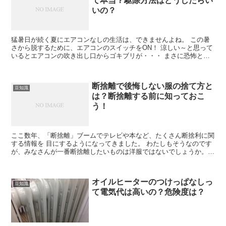
て本当？駆除方法はどうしたらい
いの？
猛暑日が続く夏にエアコンなしの生活は、できませんよね。 この暑
さから脱するために、エアコンのスイッチをON！ 涼しい～と思って
いるとエアコンの吹き出し口からゴキブリが・・・ まさに恐怖とし
か言いようがありませんよね。 エ...
断捨離で後悔しない服の捨て方と
豆知識
は？断捨離する前に知っておこ
う！
ここ数年、「断捨離」ブームでテレビや本など、たくさん断捨利に関
する情報を 目にするようになってきました。 わたしもそうなのです
が、みなさんが一番断捨離したいものは洋服ではないでしょうか。
女性は特に１シーズンごとに新しい洋服が...
オイルヒーターのつけっぱなしっ
豆知識
て電気代は高いの？危険度は？