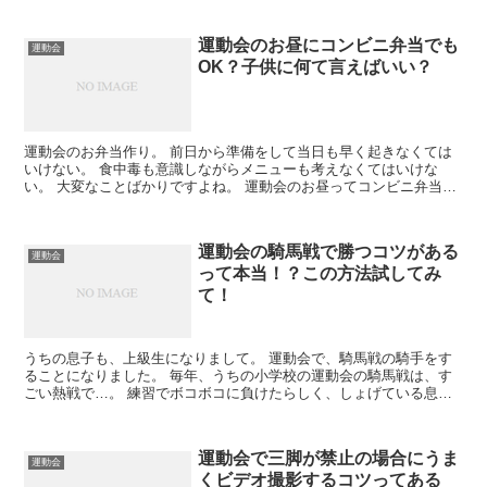
運動会のお昼にコンビニ弁当でも
運動会
OK？子供に何て言えばいい？
運動会のお弁当作り。 前日から準備をして当日も早く起きなくては
いけない。 食中毒も意識しながらメニューも考えなくてはいけな
い。 大変なことばかりですよね。 運動会のお昼ってコンビニ弁当で
はだめなのでしょうか？ ...
運動会の騎馬戦で勝つコツがある
運動会
って本当！？この方法試してみ
て！
うちの息子も、上級生になりまして。 運動会で、騎馬戦の騎手をす
ることになりました。 毎年、うちの小学校の運動会の騎馬戦は、す
ごい熱戦で…。 練習でボコボコに負けたらしく、しょげている息子
に、アドバイスをしたいのですが、 ...
運動会で三脚が禁止の場合にうま
運動会
くビデオ撮影するコツってある