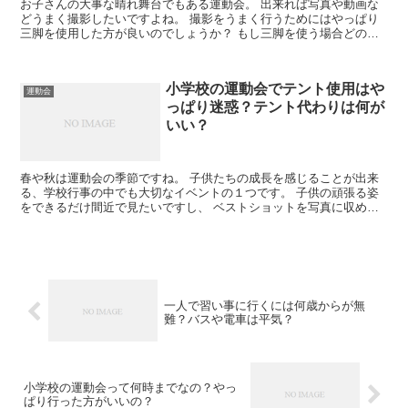
お子さんの大事な晴れ舞台でもある運動会。 出来れば写真や動画な
どうまく撮影したいですよね。 撮影をうまく行うためにはやっぱり
三脚を使用した方が良いのでしょうか？ もし三脚を使う場合どの高
さのものを選べば良いのでしょうか？ ...
小学校の運動会でテント使用はや
運動会
っぱり迷惑？テント代わりは何が
いい？
春や秋は運動会の季節ですね。 子供たちの成長を感じることが出来
る、学校行事の中でも大切なイベントの１つです。 子供の頑張る姿
をできるだけ間近で見たいですし、 ベストショットを写真に収めた
いし、毎年場所取りに気合の入る方も少なく...
一人で習い事に行くには何歳からが無
難？バスや電車は平気？
小学校の運動会って何時までなの？やっ
ぱり行った方がいいの？