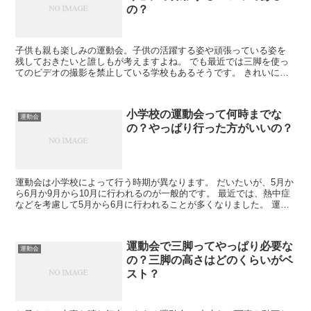
の？
子供も親も楽しみの運動会。子供の活躍する姿や頑張っている姿を
残しておきたいと誰しもが考えますよね。 でも最近では三脚を使っ
てのビデオの撮影を禁止している学校もあるそうです。 きれいに撮
影するためには欠かせないアイテムともいえ...
小学校の運動会って何時までな
運動会
の？やっぱり行った方がいいの？
運動会は小学校によって行う時期が異なります。 だいたいが、5月か
ら6月か9月から10月に行われるのが一般的です。 最近では、熱中症
などを考慮して5月から6月に行われることが多くなりました。 運動
会は、小学校行事の中で一番大...
運動会で三脚ってやっぱり必要な
運動会
の？三脚の高さはどのくらいがベ
スト？