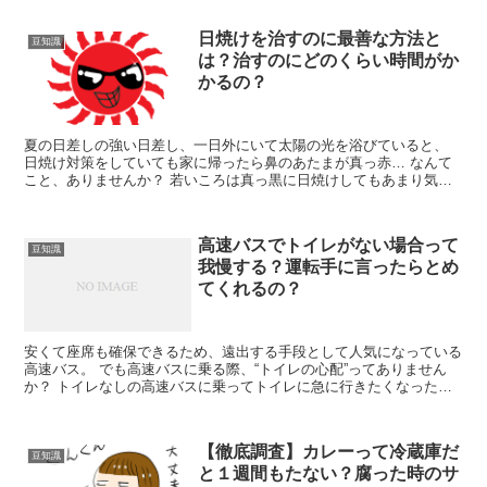
日焼けを治すのに最善な方法と
豆知識
は？治すのにどのくらい時間がか
かるの？
夏の日差しの強い日差し、一日外にいて太陽の光を浴びていると、
日焼け対策をしていても家に帰ったら鼻のあたまが真っ赤… なんて
こと、ありませんか？ 若いころは真っ黒に日焼けしてもあまり気に
ならなかったと思いますが、 ３０代にな...
高速バスでトイレがない場合って
豆知識
我慢する？運転手に言ったらとめ
てくれるの？
安くて座席も確保できるため、遠出する手段として人気になっている
高速バス。 でも高速バスに乗る際、“トイレの心配”ってありません
か？ トイレなしの高速バスに乗ってトイレに急に行きたくなった
ら… そういった場合、運転手さんに言った...
【徹底調査】カレーって冷蔵庫だ
豆知識
と１週間もたない？腐った時のサ