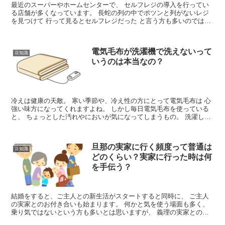
最近のスーパーやホームセンターで、 セルフレジの導入を行ってい
る店舗が多くなっています。 長蛇の列の中でポツンと列がないレジ
を見つけて 行って見るとセルフレジだった と言う方も多いのではな
いでしょうか。 セルフレジを使用し...
電気毛布が洗濯機で洗えないって
豆知識
いうのは本当なの？
冷えは健康の天敵。 寒い季節や、冷え性の方にとって電気毛布は 心
強い味方になってくれますよね。 しかし毎日電気毛布を使っている
と、 ちょっとした汚れやにおいが気になってしまうもの。 洗濯して
きれいにしてしまいたいけ...
旦那の実家に行く頻度って普通は
豆知識
どのくらい？実家に行った時は何
を手伝う？
結婚をすると、ご主人との新生活がスタートすると同時に、 ご主人
の実家とのお付き合いも始まります。 何かと気を使う場面も多く、
乗り気ではないという方も多いとは思いますが、 義理の実家とのお
付き合いはとても大切なものです。 ...