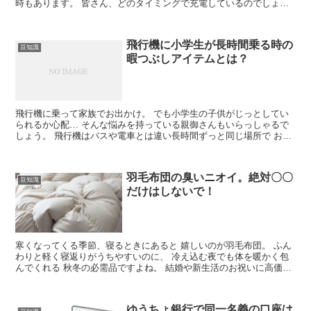
時もあります。 皆さん、どのタイミングで充電しているのでしょう
か。 スマホを充電するタイ...
飛行機に小学生が長時間乗る時の
豆知識
暇つぶしアイテムとは？
飛行機に乗って家族でお出かけ。 でも小学生の子供がじっとしてい
られるか心配… そんな悩みを持っている親御さんもいらっしゃるで
しょう。 飛行機はバスや電車とは違い長時間ずっと同じ場所で おと
なしくしていなくてはいけません。 ...
羽毛布団の臭いニオイ。絶対〇〇
豆知識
だけはしないで！
寒くなってくる季節、寝るときにあると 嬉しいのが羽毛布団。 ふん
わりと軽く寝返りがうちやすいのに、 冷え込む夜でも体を暖かく包
んでくれる 秋冬の必需品ですよね。 結婚や新生活のお祝いに高価な
羽毛布団を 購入したりいた...
ゆうちょ銀行で同一名義の口座は