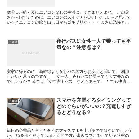
猛暑日が続く夏にエアコンなしの生活は、できませんよね。 この暑
さから脱するために、エアコンのスイッチをON！ 涼しい～と思って
いるとエアコンの吹き出し口からゴキブリが・・・ まさに恐怖とし
か言いようがありませんよね。 エ...
夜行バスに女性一人で乗っても平
豆知識
気なの？注意点は？
実家に帰るのに、新幹線より夜行バスの方がお安いと聞いて、 利用
したいと思うのですが…。 女一人、夜行バスに乗っても大丈夫なの
でしょうか？ 巷では「女性専用バス」などもあって、 とても快適だ
と聞きますが、実際はどうなの？ 調...
スマホを充電するタイミングって
豆知識
どのぐらいがいいの？充電しすぎ
るとどうなる？
毎日の必需品と言うと多くの方がスマホを上げるのではないでしょう
か。 街を歩くだけでもほとんどの方が歩きスマホをしている状態の